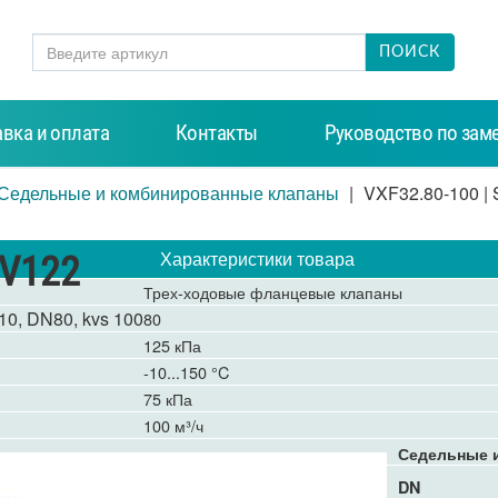
ПОИСК
вка и оплата
Контакты
Руководство по заме
Седельные и комбинированные клапаны
VXF32.80-100 |
Характеристики товара
-V122
Трех-ходовые фланцевые клапаны
0, DN80, kvs 100
80
125 кПа
-10...150 °C
75 кПа
100 м³/ч
Седельные 
DN