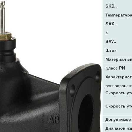
SKD..
Температур
SAX..
k
SAV..
Шток
Материал вн
Класс PN
Характерист
равнопроцент
Скорость ут
Скорость ут
Допустимое
Диапазон из