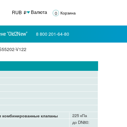
Валюта
RUB
0
Корзина
p
p
не "Old2New"
8 800 201-64-80
 S55202-V122
225 кПа
и комбинированные клапаны
до DN80: