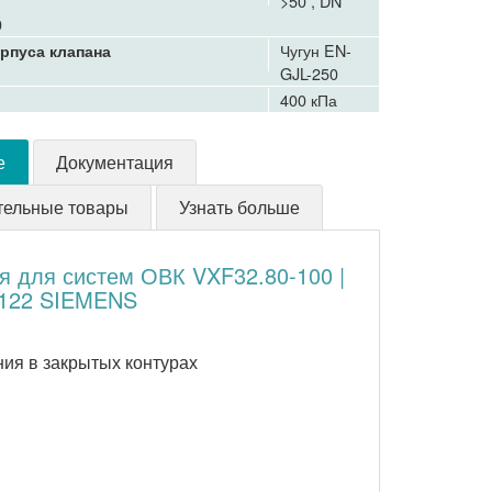
>50 , DN
0
Чугун EN-
рпуса клапана
GJL-250
400 кПа
е
Документация
тельные товары
Узнать больше
я для систем ОВК VXF32.80-100 |
V122 SIEMENS
ния в закрытых контурах