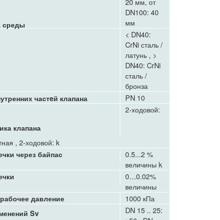
20 мм, от
DN100: 40
мм
а среды
< DN40:
CrNi сталь /
латунь , >
DN40: CrNi
сталь /
бронза
PN 10
утренних частeй клапана
2-ходовой:
ика клапана
ная , 2-ходовой: k
0.5...2 %
ечки через байпас
величины k
0…0.02%
ечки
величины
1000 кПа
 рабочее давление
DN 15 .. 25:
менений Sv