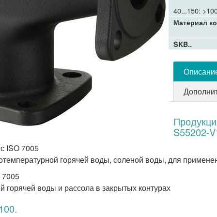
40...150: >10
Материал ко
SKB..
Описани
Дополни
Продукци
S55202-
с ISO 7005
отемпературной горячей воды, соленой воды, для примене
 7005
 горячей воды и рассола в закрытых контурах
100.